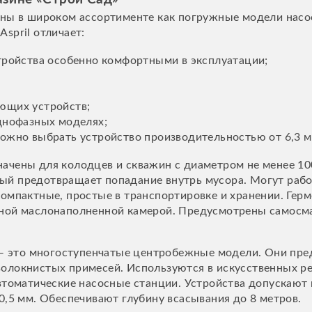
ны в широком ассортименте как погружные модели насос
spril отличает:
тройства особенно комфортными в эксплуатации;
ющих устройств;
днофазных моделях;
жно выбрать устройство производительностью от 6,3 м3
ачены для колодцев и скважин с диаметром не менее 1
й предотвращает попадание внутрь мусора. Могут рабо
компактные, простые в транспортировке и хранении. Гер
чной маслонаполненной камерой. Предусмотрены самос
это многоступенчатые центробежные модели. Они пред
олокнистых примесей. Используются в искусственных рез
втоматические насосные станции. Устройства допускают 
0,5 мм. Обеспечивают глубину всасывания до 8 метров.