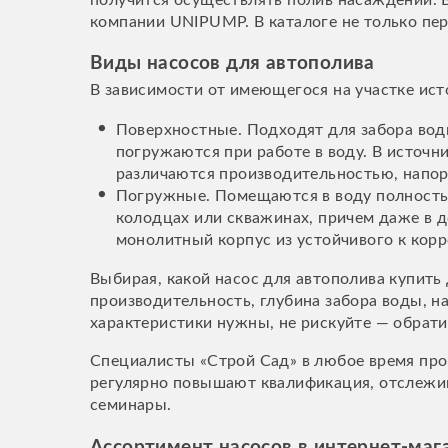
получится осуществлять полив насаждений. 
компании UNIPUMP. В каталоге не только пер
Виды насосов для автополива
В зависимости от имеющегося на участке ис
Поверхностные. Подходят для забора воды
погружаются при работе в воду. В источн
различаются производительностью, напор
Погружные. Помещаются в воду полностью
колодцах или скважинах, причем даже в 
монолитный корпус из устойчивого к корр
Выбирая, какой насос для автополива купить
производительность, глубина забора воды, на
характеристики нужны, не рискуйте — обрат
Специалисты «Строй Сад» в любое время про
регулярно повышают квалификация, отслежив
семинары.
Ассортимент насосов в интернет-маг