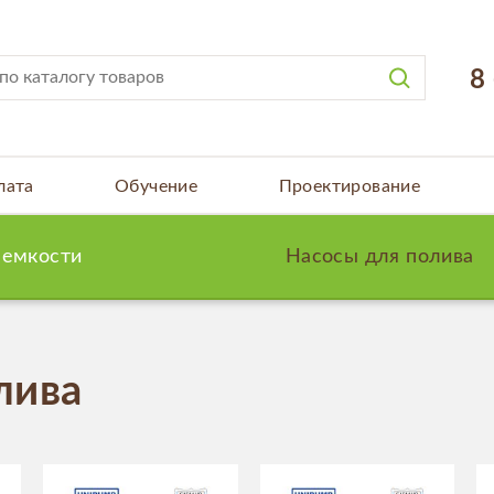
8
лата
Обучение
Проектирование
 емкости
Насосы для полива
лива