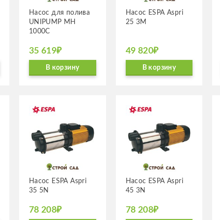
Насос для полива
Насос ESPA Aspri
UNIPUMP MH
25 3M
1000C
35 619₽
49 820₽
В корзину
В корзину
Насос ESPA Aspri
Насос ESPA Aspri
35 5N
45 3N
78 208₽
78 208₽