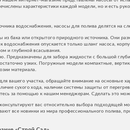
В нашем интернет-магазине представлены насосы от исп
ечислены характеристики каждой модели, но и есть руко
точника водоснабжения, насосы для полива делятся на с
 из бака или открытого природного источника. Они раз
ик водоснабжения опускается только шланг насоса, корп
ом и глубиной всасывания.
. Предназначены для забора жидкости с большой глубин
достаточно узких. Погружные модели компактные, верти
озии материала.
 для вашего участка, обращайте внимание на основные х
личие сухого хода, наличии системы защиты от перегрева
итесь за помощью к нашим менеджерам. Сделать это мож
консультируют вас относительно выбора подходящей мо
ают все новинки из мира профессионального полива, про
азине «Строй Сад»