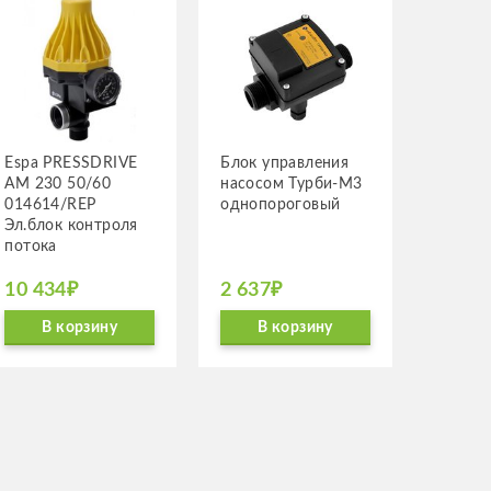
Espa PRESSDRIVE
Блок управ­ле­ния
AM 230 50/60
насо­сом Турби-М3
014614/REP
одно­по­ро­го­вый
Эл.блок контроля
потока
10 434₽
2 637₽
В корзину
В корзину