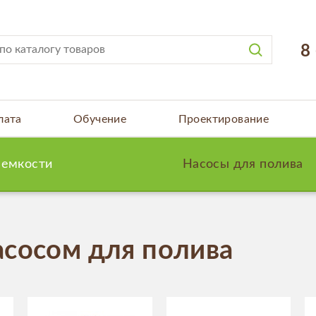
8
лата
Обучение
Проектирование
 емкости
Насосы для полива
асосом для полива