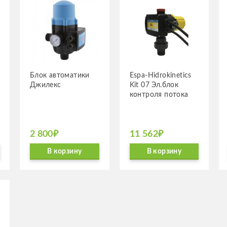
Блок авто­ма­тики
Espa-Hidrokinetics
Джилекс
Kit 07 Эл.блок
контроля потока
2 800₽
11 562₽
В корзину
В корзину