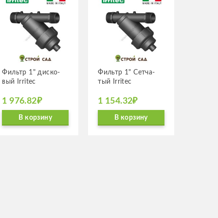
Фильтр 1" диско­
Фильтр 1" Сетча­
вый Irritec
тый Irritec
1 976.82₽
1 154.32₽
В корзину
В корзину