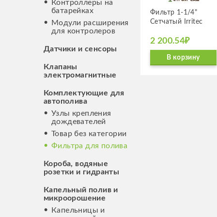
Контроллеры на
батарейках
Фильтр 1-1/4"
Сетча­тый Irritec
Модули расширения
для контролеров
2 200.54₽
Датчики и сенсоры
В корзину
Клапаны
электромагнитные
Комплектующие для
автополива
Узлы крепления
дождевателей
Товар без категории
Фильтра для полива
Короба, водяные
розетки и гидранты
Капельный полив и
микроорошение
Капельницы и