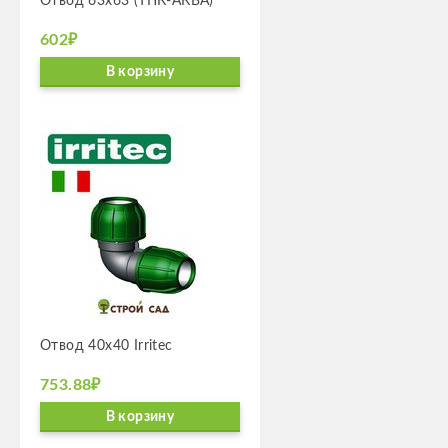
Отвод 63х63 (ТПК-АКВА)
602₽
В корзину
Отвод 40х40 Irritec
753.88₽
В корзину