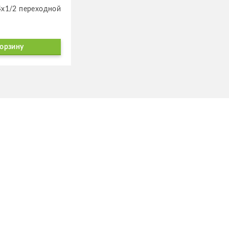
х1/2 пере­ход­ной
корзину