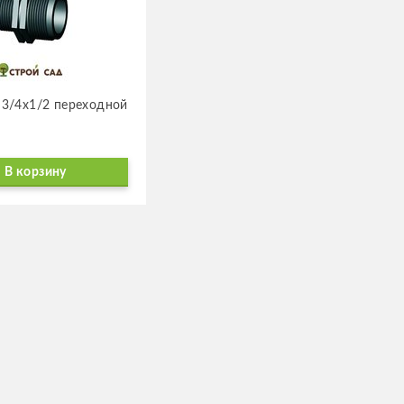
3/4х1/2 пере­ход­ной
В корзину