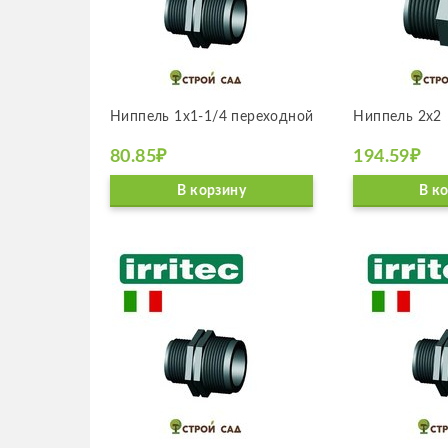
Ниппель 1х1-1/4 пере­ход­ной
Ниппель 2х2
80.85₽
194.59₽
В корзину
В к